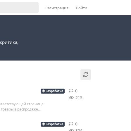
Регистрация
Войти
критика,
0
0
ответов
Разработка
215
оответствующей странице:
 товары в распродаже...
0
0
ответов
Разработка
304