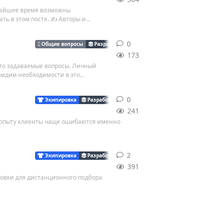
ижайшее время возможны
ь в этом посте. ✍️ Авторы и...
0
0
ответов
Общие вопросы
Разработка
173
сто задаваемые вопросы. Личный
дим необходимости в это...
0
0
ответов
Экипировка
Разработка
241
 опыту клиенты чаще ошибаются именно
2
2
ответа
Экипировка
Разработка
391
ровки для дистанционного подбора