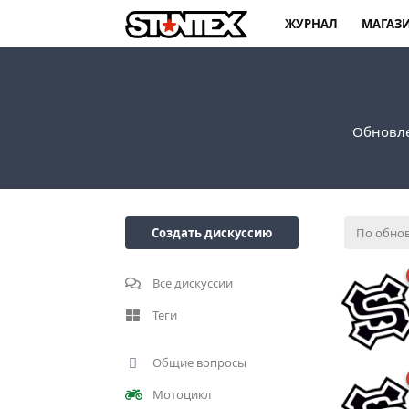
ЖУРНАЛ
МАГАЗ
Обновле
Создать дискуссию
По обно
Все дискуссии
Теги
Общие вопросы
Мотоцикл