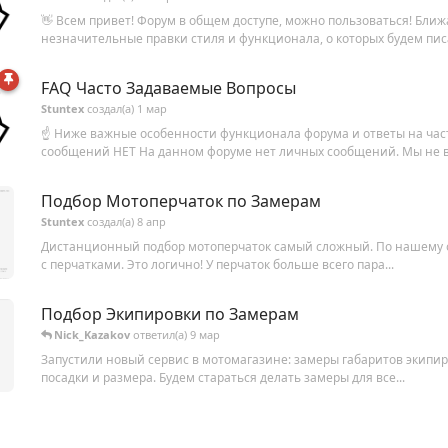
👋 Всем привет! Форум в общем доступе, можно пользоваться! Бл
незначительные правки стиля и функционала, о которых будем писат
FAQ Часто Задаваемые Вопросы
Stuntex
создал(а)
1 мар
☝️ Ниже важные особенности функционала форума и ответы на ча
сообщений НЕТ На данном форуме нет личных сообщений. Мы не ви
Подбор Мотоперчаток по Замерам
Stuntex
создал(а)
8 апр
Дистанционный подбор мотоперчаток самый сложный. По нашему
с перчатками. Это логично! У перчаток больше всего пара...
Подбор Экипировки по Замерам
Nick_Kazakov
ответил(а)
9 мар
Запустили новый сервис в мотомагазине: замеры габаритов экипи
посадки и размера. Будем стараться делать замеры для все...